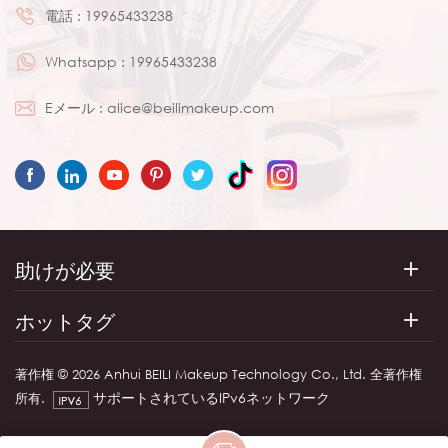
電話 :
19965433238
Whatsapp :
19965433238
Eメール :
alice@beilimakeup.com
助けが必要
ホットタグ
著作権 © 2026 Anhui BEILI Makeup Technology Co., Ltd. 全著作権
サポートされているIPv6ネットワーク
所有.